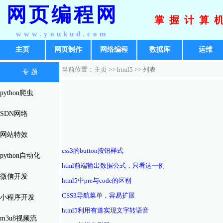
网页编程网
掌握计算
www.youkud.com
主页
网页制作
网络编程
数据库
运维
当前位置：主页 >>
html5
>> 列表
专 题
python爬虫
SDN网络
网站特效
css3的button按钮样式
python自动化
html前端输出数据公式，只看这一例
微信开发
html5中pre与code的区别
CSS3导航菜单，容易扩展
小程序开发
html5利用有道实现文字转语音
m3u8视频流