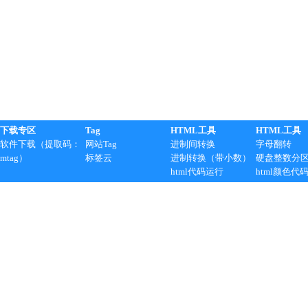
下载专区
Tag
HTML工具
HTML工具
软件下载（提取码：
网站Tag
进制间转换
字母翻转
mtag）
标签云
进制转换（带小数）
硬盘整数分
html代码运行
html颜色代