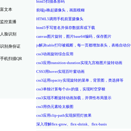
html5扫描条形码
富文本
前端js唤起摄像头，画面模糊
HTML5调用手机前置摄像头
监控直播
html5手写签名并保存数据库或下载
人脸识别
canvas图片旋转，图片base64编码，保存图片
js解决table打印被截断，每一页都增加表头，表格自动分
识别身份证
css3动画旋转综合应用
手机扫描QR
css3应用transition-duration实现九宫格图片旋转动画
CSS3用hover实现百叶窗动画
css3运用opacity实现旋转的菜单，背景图，类选择等
css3单独计算每个div的值，实现时空穿梭
css3实现不断旋转动画加载，并弹性布局显示
css3用伪元素绘太极图
css3应用clip-path实现探照灯效果
深入理解flex-grow、flex-shrink、flex-basis