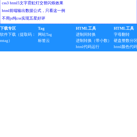
css3 html5文字霓虹灯交替闪烁效果
html前端输出数据公式，只看这一例
不用js纯css实现五星好评
下载专区
Tag
HTML工具
HTML工具
软件下载（提取码：
网站Tag
进制间转换
字母翻转
mtag）
标签云
进制转换（带小数）
硬盘整数分
html代码运行
html颜色代