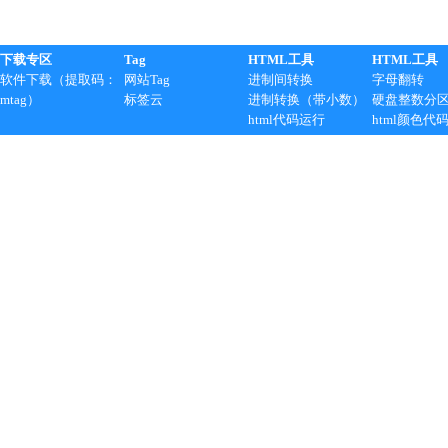
下载专区
Tag
HTML工具
HTML工具
软件下载（提取码：
网站Tag
进制间转换
字母翻转
mtag）
标签云
进制转换（带小数）
硬盘整数分
html代码运行
html颜色代