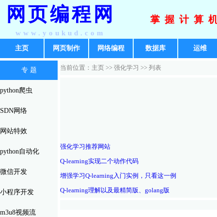
网页编程网
掌握计算
www.youkud.com
主页
网页制作
网络编程
数据库
运维
当前位置：主页 >>
强化学习
>> 列表
专 题
python爬虫
SDN网络
网站特效
强化学习推荐网站
python自动化
Q-learning实现二个动作代码
微信开发
增强学习Q-learning入门实例，只看这一例
Q-learning理解以及最精简版、golang版
小程序开发
m3u8视频流