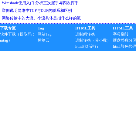
Wireshark使用入门-分析三次握手与四次挥手
举例说明网络中TCP与DUP的联系和区别
网络传输中的大流、小流具体是指什么样的流
下载专区
Tag
HTML工具
HTML工具
软件下载（提取码：
网站Tag
进制间转换
字母翻转
mtag）
标签云
进制转换（带小数）
硬盘整数分
html代码运行
html颜色代