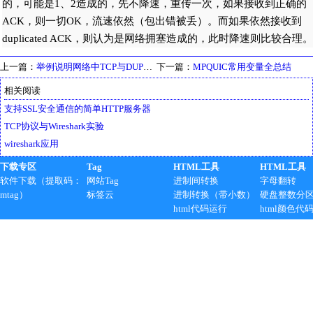
的，可能是1、2造成的，先不降速，重传一次，如果接收到正确的
ACK，则一切OK，流速依然（包出错被丢）。而如果依然接收到
duplicated ACK，则认为是网络拥塞造成的，此时降速则比较合理。
上一篇：
举例说明网络中TCP与DUP的联系和区别
下一篇：
MPQUIC常用变量全总结
相关阅读
支持SSL安全通信的简单HTTP服务器
TCP协议与Wireshark实验
wireshark应用
下载专区
Tag
HTML工具
HTML工具
软件下载（提取码：
网站Tag
进制间转换
字母翻转
mtag）
标签云
进制转换（带小数）
硬盘整数分
html代码运行
html颜色代