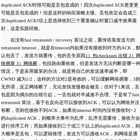
duplicated ACK时很可能是丢包造成的！四次duplicated ACK更更更
可能是丢包造成的！但是这样的响应策略太慢。丢包肯定会造成三
次duplicated ACK!综上是选择收到三个重复确认时窗口减半效果最
好，这是实践经验。
在没有fast retransmit / recovery 算法之前，重传依靠发送方的
retransmit timeout，就是在timeout内如果没有接收到对方的ACK，
认包丢了，发送方就重传，包的丢失原因
1）包checksum 出错 2）
络拥塞 3）网络断
，包括路由重收敛，但是发送方无法判断是哪一
情况，于是采用最笨的办法，就是将自己的发送速率减半，即
CWND 减为1/2，这样的方法对2是有效的，可以缓解网络拥塞，3
无所谓，反正网络断了，无论发快发慢都会被丢；但对于1来说，丢
包是因为偶尔的出错引起，一丢包就对半减速不合理。于是有了fast
retransmit 算法，基于在反向还可以接收到ACK，可以认为网络并没
有断，否则也接收不到ACK，如果在timeout 时间内没有接收到> 2
的duplicated ACK，则概率大事件为乱序，乱序无需重传，接收方会
进行排序工作；而如果接收到三个或三个以上的duplicated ACK，则
大概率是丢包，可以逻辑推理，发送方可以接收ACK，则网络是通