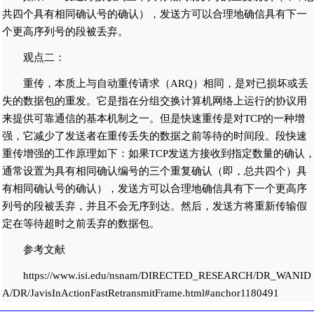
共四个具有相同确认号的确认），发送方可以合理地确信具有下一
个更高序列号的段被丢弃。
观点二：
重传，本质上与自动重传请求（ARQ）相同，是对已损坏或丢
失的数据包的重发。它是指在分组交换计算机网络上运行的协议用
来提供可靠通信的基本机制之一。但是快速重传是对TCP的一种增
强，它减少了发送者在重传丢失的数据之前等待的时间段。段快速
重传增强的工作原理如下：如果TCP发送方接收到指定数量的确认
通常设置为具有相同确认编号的三个重复确认（即，总共四个）具
有相同确认号的确认），发送方可以合理地确信具有下一个更高序
列号的段被丢弃，并且不会无序到达。然后，发送方将重新传输假
定在等待超时之前丢弃的数据包。
参考文献
https://www.isi.edu/nsnam/DIRECTED_RESEARCH/DR_WANID
A/DR/JavisInActionFastRetransmitFrame.html#anchor1180491