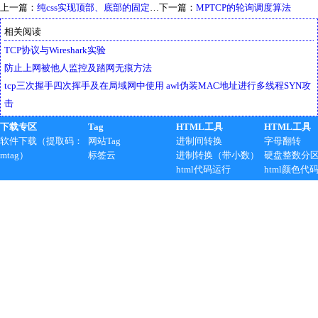
上一篇：
纯css实现顶部、底部的固定菜单源码
下一篇：
MPTCP的轮询调度算法
相关阅读
TCP协议与Wireshark实验
防止上网被他人监控及踏网无痕方法
tcp三次握手四次挥手及在局域网中使用 awl伪装MAC地址进行多线程SYN攻
击
下载专区
Tag
HTML工具
HTML工具
软件下载（提取码：
网站Tag
进制间转换
字母翻转
mtag）
标签云
进制转换（带小数）
硬盘整数分
html代码运行
html颜色代