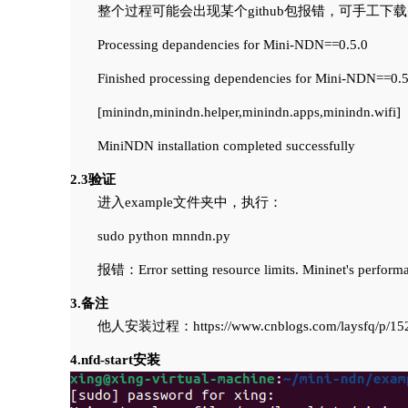
整个过程可能会出现某个github包报错，可手工下
Processing depandencies for Mini-NDN==0.5.0
Finished processing dependencies for Mini-NDN==0.5
[minindn,minindn.helper,minindn.apps,minindn.wifi]
MiniNDN installation completed successfully
2.3验证
进入example文件夹中，执行：
sudo python mnndn.py
报错：Error setting resource limits. Mininet's perform
3.备注
他人安装过程：https://www.cnblogs.com/laysfq/p/152
4.nfd-start安装