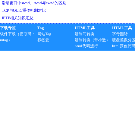
滑动窗口中swnd、rwnd与cwnd的区别
TCP与QUIC重传机制对比
IETF相关知识汇总
下载专区
Tag
HTML工具
HTML工具
软件下载（提取码：
网站Tag
进制间转换
字母翻转
mtag）
标签云
进制转换（带小数）
硬盘整数分
html代码运行
html颜色代