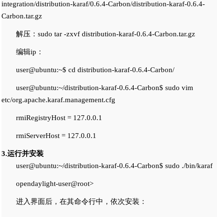
integration/distribution-karaf/0.6.4-Carbon/distribution-karaf-0.6.4-
Carbon.tar.gz
解压：sudo tar -zxvf distribution-karaf-0.6.4-Carbon.tar.gz
编辑ip：
user@ubuntu:~$ cd distribution-karaf-0.6.4-Carbon/
user@ubuntu:~/distribution-karaf-0.6.4-Carbon$ sudo vim
etc/org.apache.karaf.management.cfg
rmiRegistryHost = 127.0.0.1
rmiServerHost = 127.0.0.1
3.运行并安装
user@ubuntu:~/distribution-karaf-0.6.4-Carbon$ sudo ./bin/karaf
opendaylight-user@root>
进入界面后，在其命令行中，依次安装：