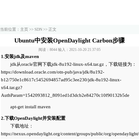
当前位置：
主页
>>
SDN
>> 正文
Ubuntu中安装OpenDaylight Carbon步骤
阅读：8044 输入：2021-10-20 21:37:05
1.安装jdk及maven
jdk从oracle官网下载jdk-8u192-linux-x64.tar.gz，下载链接为：
https://download.oracle.com/otn-pub/java/jdk/8u192-
b12/750e1c8617c5452694857ad95c3ee230/jdk-8u192-linux-
x64.tar.gz?
AuthParam=1542093812_8091ed1d3dcb2e84270c10f90132b5de
apt-get install maven
2.下载OpenDaylight并安装配置
下载地址：
https://nexus.opendaylight.org/content/groups/public/org/opendaylight/