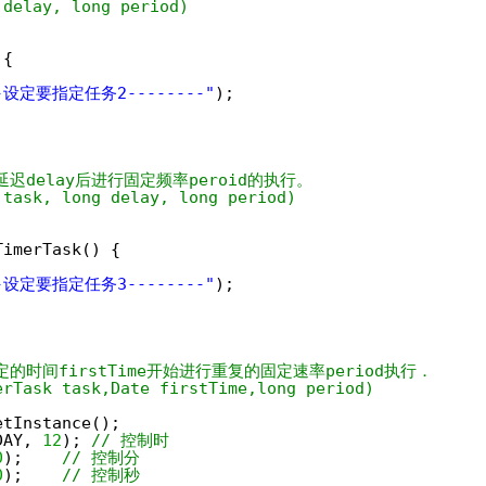
 delay, long period)
 {
--设定要指定任务2--------"
);
迟delay后进行固定频率peroid的执行。
 task, long delay, long period)
TimerTask() {
--设定要指定任务3--------"
);
的时间firstTime开始进行重复的固定速率period执行．
erTask task,Date firstTime,long period)
etInstance();
DAY, 
12
); 
// 控制时
0
);    
// 控制分
0
);    
// 控制秒