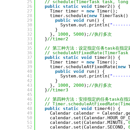
25
// schedule(TimerTask task, long
26
public
static
void
timer2() {
27
Timer timer = 
new
Timer();
28
timer.schedule(
new
TimerTask()
29
public
void
run() {
30
System.out.println(
"-----
31
}
32
}, 
1000
, 
5000
);
//执行多次
33
}
//timer2
34
35
// 第三种方法：设定指定任务task在指定延
36
// scheduleAtFixedRate(TimerTask
37
public
static
void
timer3() {
38
Timer timer = 
new
Timer();
39
timer.scheduleAtFixedRate(
new
40
public
void
run() {
41
System.out.println(
"-----
42
}
43
}, 
1000
, 
2000
);
//执行多次
44
}
//timer3
45
46
// 第四种方法：安排指定的任务task在指定
47
// Timer.scheduleAtFixedRate(Tim
48
public
static
void
timer4() {
49
Calendar calendar = Calendar.g
50
calendar.set(Calendar.HOUR_OF_
51
calendar.set(Calendar.MINUTE, 
52
calendar.set(Calendar.SECOND, 