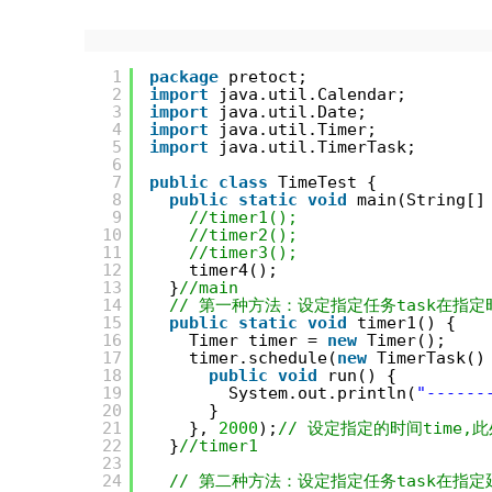
1
package
pretoct;
2
import
java.util.Calendar;
3
import
java.util.Date;
4
import
java.util.Timer;
5
import
java.util.TimerTask;
6
7
public
class
TimeTest {
8
public
static
void
main(String[]
9
//timer1();
10
//timer2();
11
//timer3();
12
timer4();
13
}
//main
14
// 第一种方法：设定指定任务task在指定时间tim
15
public
static
void
timer1() {
16
Timer timer = 
new
Timer();
17
timer.schedule(
new
TimerTask()
18
public
void
run() {
19
System.out.println(
"-----
20
}
21
}, 
2000
);
// 设定指定的时间time,
22
}
//timer1
23
24
// 第二种方法：设定指定任务task在指定延