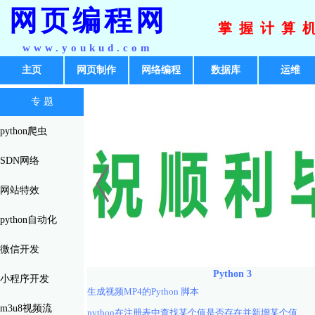
网页编程网
掌握计算
www.youkud.com
主页
网页制作
网络编程
数据库
运维
专 题
python爬虫
SDN网络
网站特效
python自动化
微信开发
Python 3
小程序开发
生成视频MP4的Python 脚本
m3u8视频流
python在注册表中查找某个值是否存在并新增某个值