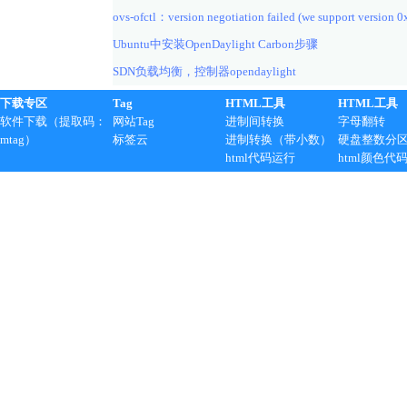
ovs-ofctl：version negotiation failed (we support version 0
Ubuntu中安装OpenDaylight Carbon步骤
SDN负载均衡，控制器opendaylight
下载专区
Tag
HTML工具
HTML工具
软件下载（提取码：
网站Tag
进制间转换
字母翻转
mtag）
标签云
进制转换（带小数）
硬盘整数分
html代码运行
html颜色代