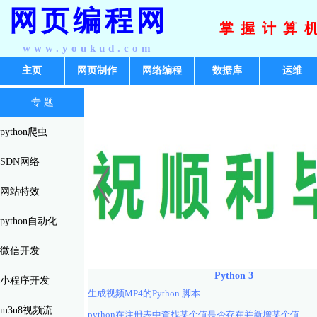
网页编程网
掌握计算
www.youkud.com
主页
网页制作
网络编程
数据库
运维
专 题
python爬虫
SDN网络
网站特效
python自动化
微信开发
Python 3
小程序开发
生成视频MP4的Python 脚本
m3u8视频流
python在注册表中查找某个值是否存在并新增某个值