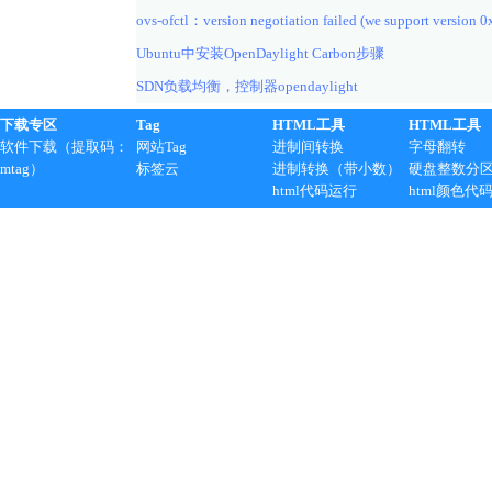
ovs-ofctl：version negotiation failed (we support version 0
Ubuntu中安装OpenDaylight Carbon步骤
SDN负载均衡，控制器opendaylight
下载专区
Tag
HTML工具
HTML工具
软件下载（提取码：
网站Tag
进制间转换
字母翻转
mtag）
标签云
进制转换（带小数）
硬盘整数分
html代码运行
html颜色代