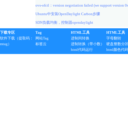
ovs-ofctl：version negotiation failed (we support version 0
Ubuntu中安装OpenDaylight Carbon步骤
SDN负载均衡，控制器opendaylight
下载专区
Tag
HTML工具
HTML工具
软件下载（提取码：
网站Tag
进制间转换
字母翻转
mtag）
标签云
进制转换（带小数）
硬盘整数分
html代码运行
html颜色代