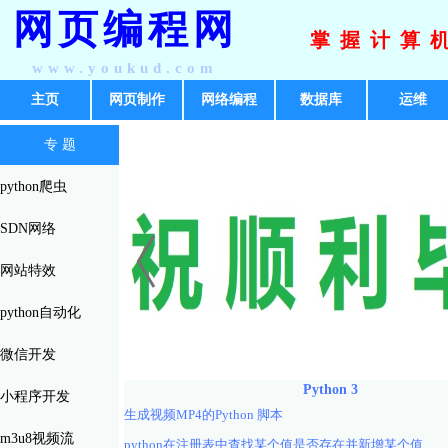
网页编程网
掌握计算
www.youkud.com
主页
网页制作
网络编程
数据库
运维
专 题
python爬虫
SDN网络
网站特效
python自动化
微信开发
Python 3
小程序开发
生成视频MP4的Python 脚本
m3u8视频流
python在注册表中查找某个值是否存在并新增某个值